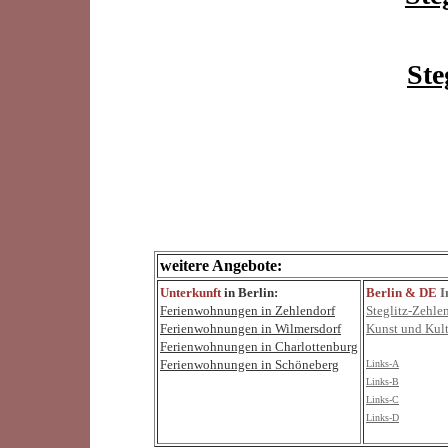
Ste
weitere Angebote:
Unterkunft
in Berlin:
Berlin & DE
I
Ferienwohnungen in Zehlendorf
Steglitz-Zehle
Ferienwohnungen in Wilmersdorf
Kunst und Kul
Ferienwohnungen in Charlottenburg
Ferienwohnungen in Schöneberg
Links-A
Links-B
Links-C
Links-D