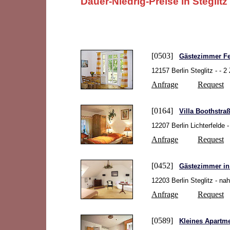
Dauer-Niedrig-Preise in Steglitz
[0503]
Gästezimmer Fe
12157 Berlin Steglitz - -
Anfrage
Request
[0164]
Villa Boothstra
12207 Berlin Lichterfelde 
Anfrage
Request
[0452]
Gästezimmer in 
12203 Berlin Steglitz - n
Anfrage
Request
[0589]
Kleines Apartm