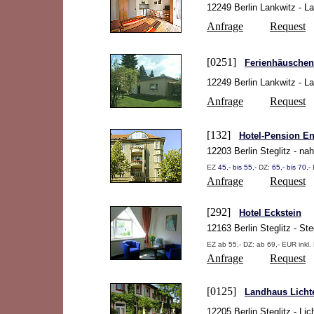
12249 Berlin Lankwitz - L
Anfrage
Request
[0251]
Ferienhäuschen
12249 Berlin Lankwitz - L
Anfrage
Request
[132]
Hotel-Pension E
12203 Berlin Steglitz - na
EZ
45,- bis 55,-
DZ:
65,- bis 70,-
Anfrage
Request
[292]
Hotel Eckstein
12163 Berlin Steglitz - St
EZ ab 55,- DZ: ab 69,- EUR inkl.
Anfrage
Request
[0125]
Landhaus Lichte
12205 Berlin Steglitz - L